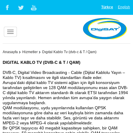
Türkçe
English
Anasayfa
Hizmetler
Dıgıtal Kablo Tv (dvb-c & T / Qam)
DIGITAL KABLO TV (DVB-C & T / QAM)
DVB-C, Digital Video Broadcasting - Cable (Dijital Kablolu Yayın –
Kablo TV) kısaltmasını ve ilgili standartları ifade eder.
Avrupa’daki dijital kablo TV sistemi ağları için ilgili konsorsiyum
tarafından geliştirilen ve 128 QAM modülasyonunu esas alan DVB-
C dijital kablo TV aktarım standardı ilk olarak ETSI tarafından 1994
yılında yayınlandı. Hemen ardından tüm avrupa’da yaygın olarak
uygulanmaya başlandı.
QAM modülasyonu, uydu yayınlarında kullanılan QPSK
modülasyonuna göre daha az veri kaybıyla birim zamanda daha
fazla veri taşır ve daha stabildir. Ses, görüntü ve data aktarımı
MPEG-2 veya MPEG-4 olarak yapılabilmektedir.
Bir QPSK taşıyıcısı 40 megabit kapasiteye sahipken, bir QAM