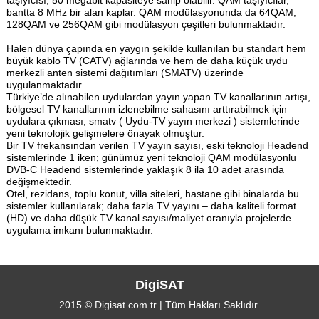
taşıyıcısı, 50 megabit kapasiteye sahip olabilir. QAM taşıyıcılar,
bantta 8 MHz bir alan kaplar. QAM modülasyonunda da 64QAM,
128QAM ve 256QAM gibi modülasyon çeşitleri bulunmaktadır.
Halen dünya çapında en yaygın şekilde kullanılan bu standart hem
büyük kablo TV (CATV) ağlarında ve hem de daha küçük uydu
merkezli anten sistemi dağıtımları (SMATV) üzerinde
uygulanmaktadır.
Türkiye’de alınabilen uydulardan yayın yapan TV kanallarının artışı,
bölgesel TV kanallarının izlenebilme sahasını arttırabilmek için
uydulara çıkması; smatv ( Uydu-TV yayın merkezi ) sistemlerinde
yeni teknolojik gelişmelere önayak olmuştur.
Bir TV frekansından verilen TV yayın sayısı, eski teknoloji Headend
sistemlerinde 1 iken; günümüz yeni teknoloji QAM modülasyonlu
DVB-C Headend sistemlerinde yaklaşık 8 ila 10 adet arasında
değişmektedir.
Otel, rezidans, toplu konut, villa siteleri, hastane gibi binalarda bu
sistemler kullanılarak; daha fazla TV yayını – daha kaliteli format
(HD) ve daha düşük TV kanal sayısı/maliyet oranıyla projelerde
uygulama imkanı bulunmaktadır.
DigiSAT
2015 © Digisat.com.tr | Tüm Hakları Saklıdır.